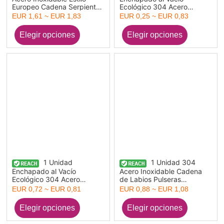
Europeo Cadena Serpiente
Ecológico 304 Acero
Pulseras Tono de Plata Con
Inoxidable Brazaletes
EUR 1,61 ~ EUR 1,83
EUR 0,25 ~ EUR 0,83
Broche de Langosta y
Brazaletes Expandibles
Extensor Cadena
Ronda Ajustable 21.5cm
longitud
1 Unidad
1 Unidad 304
Enchapado al Vacío
Acero Inoxidable Cadena
Ecológico 304 Acero
de Labios Pulseras
Inoxidable Brazaletes
Semiacabadas para Hacer
EUR 0,72 ~ EUR 0,81
EUR 0,88 ~ EUR 1,08
Brazaletes Expandibles
Joyas Hechas a Mano.
Ronda Ajustable 21.5cm
Chapado en Oro Esmalte
longitud
15.5cm longitud