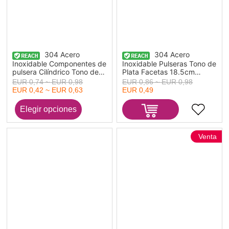
304 Acero
304 Acero
Inoxidable Componentes de
Inoxidable Pulseras Tono de
pulsera Cilíndrico Tono de
Plata Facetas 18.5cm
Plata Ajustable 21cm
longitud, 1 Unidad
EUR 0,74 ~ EUR 0,98
EUR 0,86 ~ EUR 0,98
longitud, 1 Unidad
EUR 0,42 ~ EUR 0,63
EUR 0,49
Venta