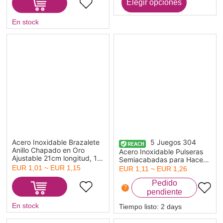
En stock
Acero Inoxidable Brazalete
5 Juegos 304
Anillo Chapado en Oro
Acero Inoxidable Pulseras
Ajustable 21cm longitud, 1
Semiacabadas para Hacer
Unidad
Joyas Hechas a Mano. Tono
EUR 1,01 ~ EUR 1,15
EUR 1,11 ~ EUR 1,26
de Plata 18cm longitud
?
En stock
Tiempo listo:
2 days