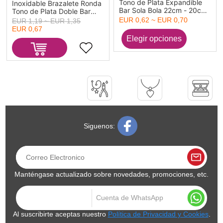
Tono de Plata Expandible
Inoxidable Brazalete Ronda
Bar Sola Bola 22cm - 20cm
Tono de Plata Doble Bar
longitud, 1 Unidad
Expandible 20cm longitud,
EUR 0,62 ~ EUR 0,70
EUR 1,19 ~ EUR 1,35
1 Unidad
EUR 0,67
Siguenos:
Manténgase actualizado sobre novedades, promociones, etc.
Al suscribirte aceptas nuestro
Política de Privacidad y Cookies
.