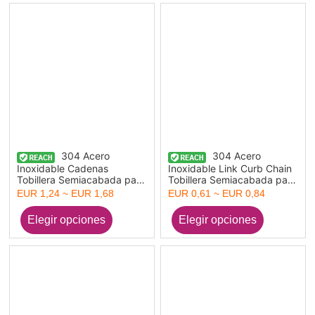
304 Acero
304 Acero
Inoxidable Cadenas
Inoxidable Link Curb Chain
Tobillera Semiacabada para
Tobillera Semiacabada para
la Fabricación de Joyería
la Fabricación de Joyería
EUR 1,24 ~ EUR 1,68
EUR 0,61 ~ EUR 0,84
Hecha a Mano DIY Ronda
Hecha a Mano DIY
Corazón Multicolor 16.5cm
Multicolor Con Broche de
longitud, 2 Unidades
Langosta y Extensor
Cadena 20cm longitud, 1
Unidad