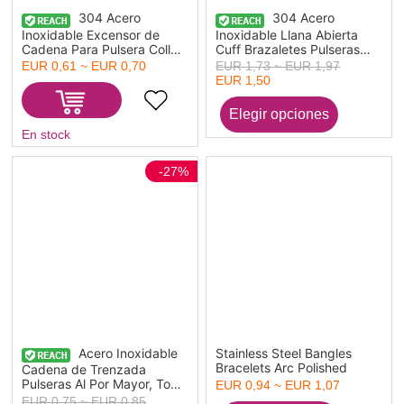
304 Acero
304 Acero
Inoxidable Excensor de
Inoxidable Llana Abierta
Cadena Para Pulsera Collar
Cuff Brazaletes Pulseras
Joyería Tono de Plata
Tono de Plata 17.5cm
EUR 0,61 ~ EUR 0,70
EUR 1,73 ~ EUR 1,97
Ronda Ajustable 11cm
longitud, 1 Unidad
EUR 1,50
longitud, 1 Unidad”
En stock
-27%
Acero Inoxidable
Stainless Steel Bangles
Bracelets Arc Polished
Cadena de Trenzada
Pulseras Al Por Mayor, Tono
EUR 0,94 ~ EUR 1,07
de Plata Mujeres Regalo
EUR 0,75 ~ EUR 0,85