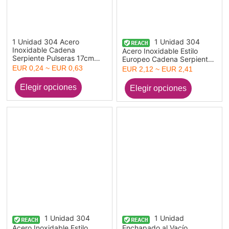
1 Unidad 304 Acero
1 Unidad 304
Inoxidable Cadena
Acero Inoxidable Estilo
Serpiente Pulseras 17cm
Europeo Cadena Serpiente
longitud
Pulseras Tono de Plata Con
EUR 0,24 ~ EUR 0,63
EUR 2,12 ~ EUR 2,41
Snap Corchete
1 Unidad 304
1 Unidad
Acero Inoxidable Estilo
Enchapado al Vacío