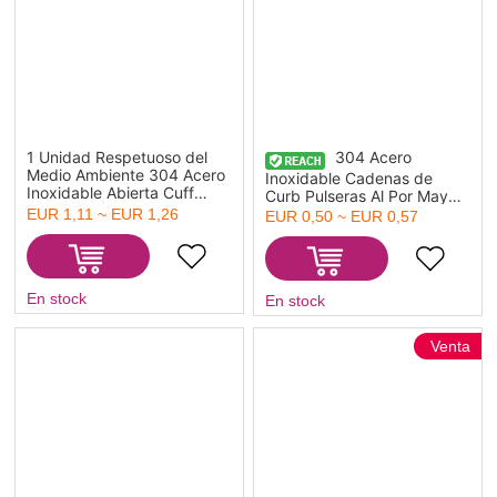
1 Unidad Respetuoso del
304 Acero
Medio Ambiente 304 Acero
Inoxidable Cadenas de
Inoxidable Abierta Cuff
Curb Pulseras Al Por Mayor,
Brazaletes Pulseras Nudo
Tono de Plata Mujeres
EUR 1,11 ~ EUR 1,26
EUR 0,50 ~ EUR 0,57
de Amor Tono de Plata
Regalo Suministro de
6.1cm Diámetro
Joyería, 20.5cm longitud,
Tamaño de la Cadena:
6mm, 1 Unidad
En stock
En stock
Venta