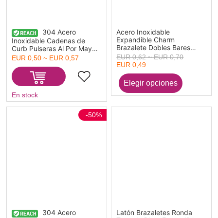
304 Acero
Acero Inoxidable
Expandible Charm
Inoxidable Cadenas de
Brazalete Dobles Bares
Curb Pulseras Al Por Mayor,
Redondo Tono de Plata
Tono de Plata Unisex
EUR 0,62 ~ EUR 0,70
EUR 0,50 ~ EUR 0,57
25cm - 22cm longitud, 1
Minimalista Regalo
EUR 0,49
Unidad
Suministro de Joyería, 21cm
longitud, Tamaño de la
Cadena: 6mm, 1 Unidad
En stock
-50%
304 Acero
Latón Brazaletes Ronda