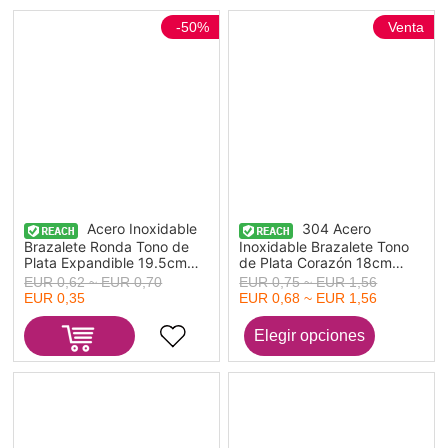
-50%
Venta
Acero Inoxidable
304 Acero
Brazalete Ronda Tono de
Inoxidable Brazalete Tono
Plata Expandible 19.5cm
de Plata Corazón 18cm
longitud, 1 Unidad
longitud, 1 Unidad
EUR 0,62 ~ EUR 0,70
EUR 0,75 ~ EUR 1,56
EUR 0,35
EUR 0,68 ~ EUR 1,56