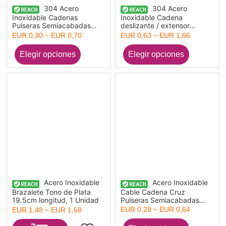
304 Acero
304 Acero
Inoxidable Cadenas
Inoxidable Cadena
Pulseras Semiacabadas
deslizante / extensor
para Hacer Joyas Hechas a
deslizante Multicolor 1
EUR 0,30 ~ EUR 0,70
EUR 0,63 ~ EUR 1,66
Mano. Tono de Plata 17cm
Unidad
longitud, 1 Unidad
Acero Inoxidable
Acero Inoxidable
Brazalete Tono de Plata
Cable Cadena Cruz
19.5cm longitud, 1 Unidad
Pulseras Semiacabadas
para Hacer Joyas Hechas a
EUR 0,28 ~ EUR 0,64
EUR 1,48 ~ EUR 1,68
Mano. Multicolor 14cm
longitud, 1 Unidad