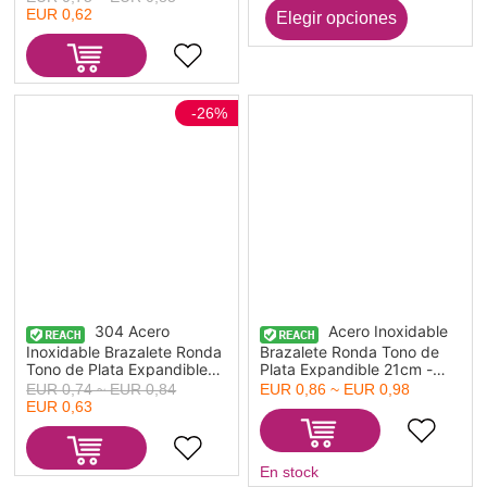
Suministro de Joyería,
EUR 0,62
23.5cm longitud, Tamaño
de la Cadena: 2mm, 1
Unidad
-26%
304 Acero
Acero Inoxidable
Inoxidable Brazalete Ronda
Brazalete Ronda Tono de
Tono de Plata Expandible
Plata Expandible 21cm -
22cm longitud, 1 Unidad
19cm longitud, 1 Unidad
EUR 0,74 ~ EUR 0,84
EUR 0,86 ~ EUR 0,98
EUR 0,63
En stock