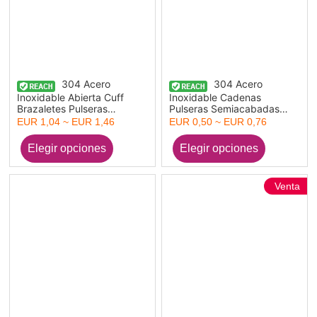
304 Acero
304 Acero
Inoxidable Abierta Cuff
Inoxidable Cadenas
Brazaletes Pulseras
Pulseras Semiacabadas
Multicolor Base Camafeo
para Hacer Joyas Hechas a
EUR 1,04 ~ EUR 1,46
EUR 0,50 ~ EUR 0,76
(Apta 8mm 6mm) 6.6cm
Mano. Chapado en Oro
Diámetro, 1 Unidad
17cm longitud, 1 Unidad
Venta