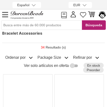
Español
EUR
Componentes bisutería 2009
Bracelet Accessories
34
Resultado (s)
Ordenar por
Refinar por
Package Size
En stock
Ver solo artículos en oferta
Preorder