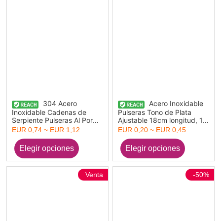
304 Acero
Acero Inoxidable
Inoxidable Cadenas de
Pulseras Tono de Plata
Serpiente Pulseras Al Por
Ajustable 18cm longitud, 1
Mayor, Enchapado al Vacío,
Unidad
EUR 0,74 ~ EUR 1,12
EUR 0,20 ~ EUR 0,45
Unisex Elegante Minimalista
Regalo Suministro de
Joyería, 1 Unidad
Venta
-50%