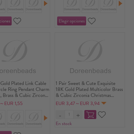
Gold Plated Link Cable
1 Pair Sweet & Cute Exquisite
rcle Ring Pendant Charm
18K Gold Plated Multicolor Brass
 Brass & Cubic Zirconia
& Cubic Zirconia Christmas
1") + 6cm(2.4"), For
Pentagram Star Message " Happy
6～EUR 1,55
EUR 3,47～EUR 3,94
ainty Birthstone Gift,
" Micro Pave Ear Post Stud
dly, 1 Piece
Earrings For Women Gift 5cm x
0.6cm, Post/ Wire Size:
En stock
0.8mm(20 gauge)