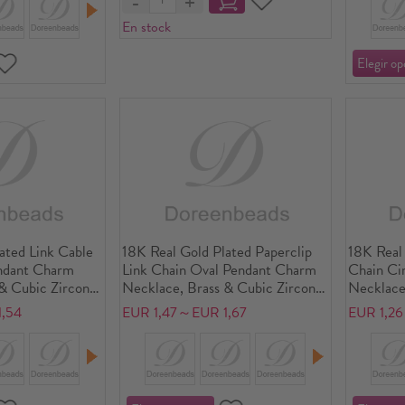
tal Alphabet
Gift, Eco-friendly, 1 Piece
En stock
me Gift, Eco-
ated Link Cable
18K Real Gold Plated Paperclip
18K Real 
ndant Charm
Link Chain Oval Pendant Charm
Chain Ci
& Cubic Zirconia
Necklace, Brass & Cubic Zirconia
Necklace,
m(2.4"), For
45cm(17.7") + 5cm(2"), For
46cm(18.
,54
EUR 1,47～EUR 1,67
EUR 1,2
e Elegant Gift,
Women, Dainty Birthstone Gift,
Women, D
Eco-friendly, 1 Piece
Eco-frien