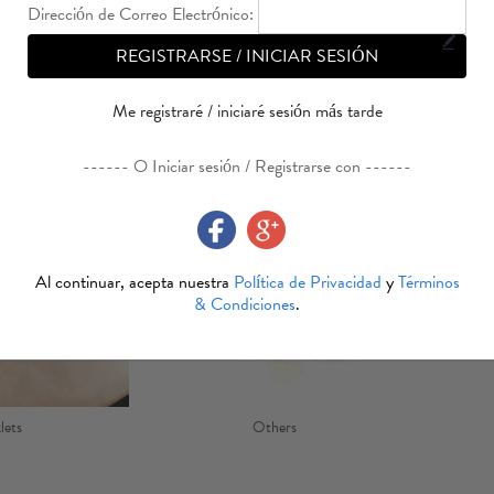
Dirección de Correo Electrónico:
REGISTRARSE / INICIAR SESIÓN
Me registraré / iniciaré sesión más tarde
laces
Pulseras y Brazaletes de latón
------ O Iniciar sesión / Registrarse con ------
Al continuar, acepta nuestra
Política de Privacidad
y
Términos
& Condiciones
.
lets
Others