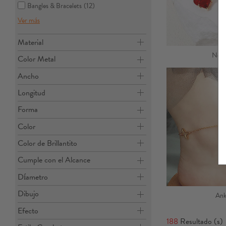
Bangles & Bracelets
(12)
Ver más
Material
Neck
Color Metal
Ancho
Longitud
Forma
Color
Color de Brillantito
Cumple con el Alcance
Díametro
Dibujo
Ank
Efecto
188
Resultado (s)