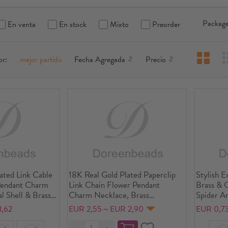
Package
En venta
En stock
Mixto
Preorder
or:
mejor partido
Fecha Agregada
Precio
ated Link Cable
18K Real Gold Plated Paperclip
Stylish E
Pendant Charm
Link Chain Flower Pendant
Brass & 
l Shell & Brass
Charm Necklace, Brass
Spider An
m(2.4"), For
45cm(17.7"), For Women,
Earrings
,62
EUR 2,55～EUR 2,90
EUR 0,7
bic Zirconia
Multicolour Cubic Zirconia Micro
 White Micro
Pave, Sweet & Cute Exquisite