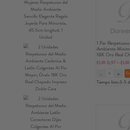
1 Par Respetuoso
Ambiente Minimal
18K Oro Real Ch
Bola Pendientes 
EUR 0,97～EUR 
Oreja Para Muje
Dia., Tamaño del
0.8mm(20 gaug
Tiempo listo:
3-5 d