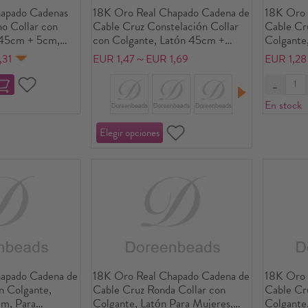
apado Cadenas
18K Oro Real Chapado Cadena de
18K Oro 
o Collar con
Cable Cruz Constelación Collar
Cable Cru
 45cm + 5cm,
con Colgante, Latón 45cm +
Colgante
o de la
5cm, Para Mujeres, Multicolor
Latón 46
,31
EUR 1,47～EUR 1,69
EUR 1,2
que Todo lo Ve
Circón Artificial Micro Pave,
Mujeres,
egalo,
Piedra de Nacimiento Exquisito
Flora Reg
Medio Ambiente,
Regalo, Respetuoso del Medio
Medio Am
En stock
Ambiente, 1 Unidad
apado Cadena de
18K Oro Real Chapado Cadena de
18K Oro 
n Colgante,
Cable Cruz Ronda Collar con
Cable Cr
m, Para
Colgante, Latón Para Mujeres,
Colgante