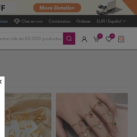
entos
Chat en vivo
Contáctenos
Órdenes
EUR / Español
0
0