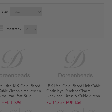
 Size:
mostrar：
xquisite 18K Gold Plated
18K Real Gold Plated Link Cable
Cubic Zirconia Halloween
Chain Eye Pendant Charm
imal Ear Post Stud
Necklace, Brass & Cubic Zirconia
 For Women Gift
46cm(18.1") + 6cm(2.4"), For
3～EUR 0,96
EUR 1,35～EUR 1,56
Women, Enamel Retro Exquisite
Gift, Eco-friendly, 1 Piece