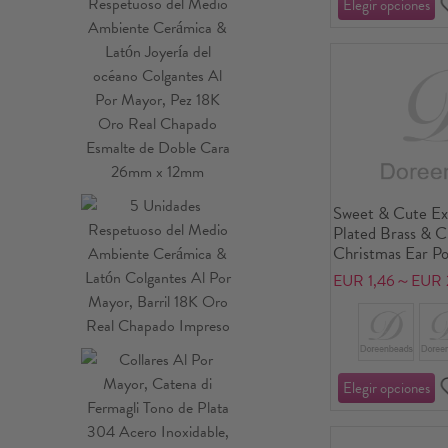
Sweet & Cute Ex
Plated Brass & C
Christmas Ear Po
For Women Gift
EUR 1,46～EUR 2