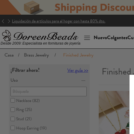
Doreenbeads Club : -30% Envío
Nuevo
Colgantes
Cu
Desde 2009: Especialista en fornituras de joyería
Casa
/
Brass Jewelry
/
Finished Jewelry
Finished
¡Filtrar ahora!
Ver guía >>
Uso
Necklace
(82)
Ring
(25)
Stud
(21)
Hoop Earring
(19)