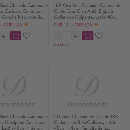
Real Chapado Cadena de
18K Oro Real Chapado Cadena de
z Cariocar Collar con
Cable Cruz Cruz Ankh Egipcia
, Concha Naturales &
Collar con Colgante, Latón 46cm
cm + 6cm, Para
+ 6cm, Para Mujeres, Hueco,
8～EUR 1,46
EUR 1,11～EUR 1,26
 Elegante Colección
Retro Religión Regalo,
alo, Respetuoso del
Respetuoso del Medio Ambiente,
biente, 1 Unidad
1 Unidad
En stock
Real Chapado Cadena de
1 Unidad Chapado en Oro de 18K
uz Hexágono Collar con
Cadenas de Bola Collares, Latón
, Latón 46cm + 6cm,
45cm + 4cm, Tamaño de la