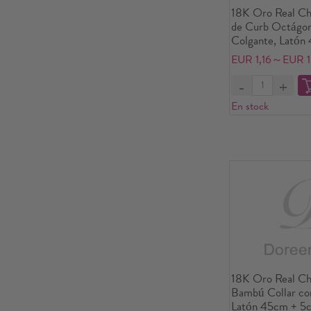
18K Oro Real Ch
de Curb Octágon
Colgante, Latón
Para Mujeres, Oj
EUR 1,16～EUR 1
Providencia/Ojo 
Retro Religión R
Respetuoso del 
En stock
1 Unidad
18K Oro Real Ch
Bambú Collar co
Latón 45cm + 5c