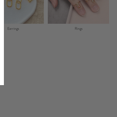
Earrings
Rings