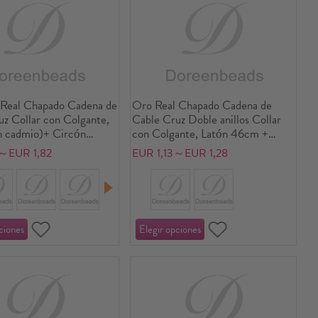
Real Chapado Cadena de
Oro Real Chapado Cadena de
z Collar con Colgante,
Cable Cruz Doble anillos Collar
in cadmio)+ Circón
con Colgante, Latón 46cm +
l Para Mujeres, Elegante
5cm, Para Mujeres, Claro Circón
1～EUR 1,82
EUR 1,13～EUR 1,28
 Regalo, Respetuoso del
Artificial Micro Pave, Elegante
biente, 1 Unidad
Exquisito Regalo, Respetuoso del
Medio Ambiente, 1 Unidad