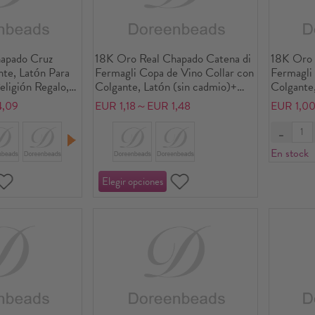
apado Cruz
18K Oro Real Chapado Catena di
18K Oro 
nte, Latón Para
Fermagli Copa de Vino Collar con
Fermagli 
eligión Regalo,
Colgante, Latón (sin cadmio)+
Colgante
Medio Ambiente,
Circón Artificial 45cm + 5cm,
Para Muj
4,09
EUR 1,18～EUR 1,48
EUR 1,0
Para Mujeres, Micro Pave,
Artificia
Elegante Exquisito Regalo,
Exquisito
Respetuoso del Medio Ambiente,
Medio Am
En stock
1 Unidad