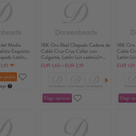
 del Medio
18K Oro Real Chapado Cadena de
18K Oro 
ista Exquisito
Cable Cruz Cruz Collar con
Cable Cru
apado Latón
Colgante, Latón (sin cadmio)+
Latón (s
de Poste de
Circón Artificial 46cm + 6cm,
Artificia
1,10
EUR 1,60～EUR 2,19
EUR 1,0
res Regalo 12mm
Para Mujeres, Micro Pave, Retro
Exquisito
 Poste/Cable:
Religión Regalo, Respetuoso del
Medio Am
e)
Medio Ambiente, 1 Unidad
ays
?