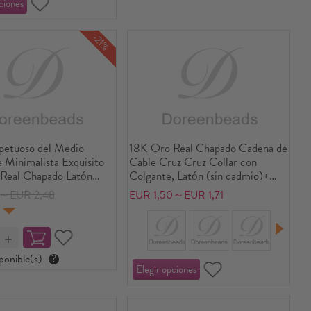
-21%
spetuoso del Medio
18K Oro Real Chapado Cadena de
 Minimalista Exquisito
Cable Cruz Cruz Collar con
Real Chapado Latón
Colgante, Latón (sin cadmio)+
ientes de Aro Para
Circón Artificial 46cm + 6cm,
8～EUR 2,48
EUR 1,50～EUR 1,71
Regalo 22mm x 15mm,
Para Mujeres, Virgen María
6
el Poste/Cable:
Micro Pave, Retro Religión
0 gauge)
Regalo, Respetuoso del Medio
Ambiente, 1 Unidad
ponible(s)
?