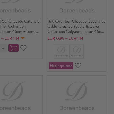
Real Chapado Catena di
18K Oro Real Chapado Cadena de
Flor Collar con
Cable Cruz Cerradura & Llaves
, Latón 45cm + 5cm,
Collar con Colgante, Latón 46cm
eres, Claro Circón
+ 6cm, Para Mujeres, Elegante
0～EUR 1,14
EUR 0,98～EUR 1,14
l Hueco, Elegante
Exquisito Regalo, Respetuoso del
 Regalo, Respetuoso del
Medio Ambiente, 1 Unidad
biente, 1 Unidad