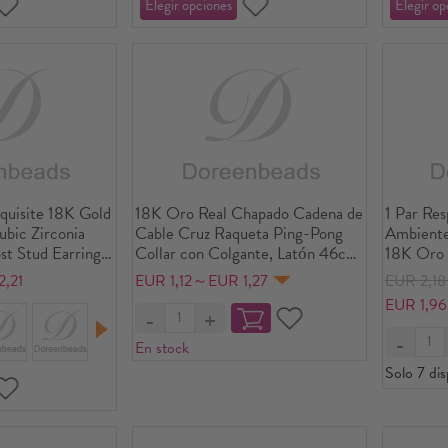
quisite 18K Gold
18K Oro Real Chapado Cadena de
1 Par Re
ubic Zirconia
Cable Cruz Raqueta Ping-Pong
Ambiente
st Stud Earrings
Collar con Colgante, Latón 46cm
18K Oro 
+ 6cm, Para Mujeres, Rojo
Bola Pend
,21
EUR 1,12～EUR 1,27
EUR 2,1
Esmalte Acrílico Imitación de
Mujeres 
EUR 1,9
Perla, Deporte Regalo,
Tamaño d
Respetuoso del Medio Ambiente,
0.8mm(2
En stock
1 Unidad
Solo 7 dis