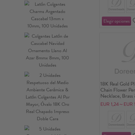
Pave, Retro Capi
Initial Letter Na
friendly, 1 Piece
18K Real Gold Pl
Chain Flower Pe
Necklace, Brass 
46cm(18.1") + 6c
EUR 1,24～EUR 1
Women, Birthston
Eco-friendly