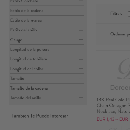
Estilo Corchete
Estilo de la cadena
Filtrar:
Estilo de la marca
Estilo del anillo
Ordenar p
Gauge
Longitud de la pulsera
Longitud de tobillera
Longitud del collar
Tamaño
Tamaño de la cadena
Tamaño del anillo
18K Real Gold Pl
Chain Octagon 
Necklace, Natura
También Te Puede Interesar
46cm(18.1") + 6c
EUR 1,43～EUR 1
Women, Clear Cu
Message " A-Z "