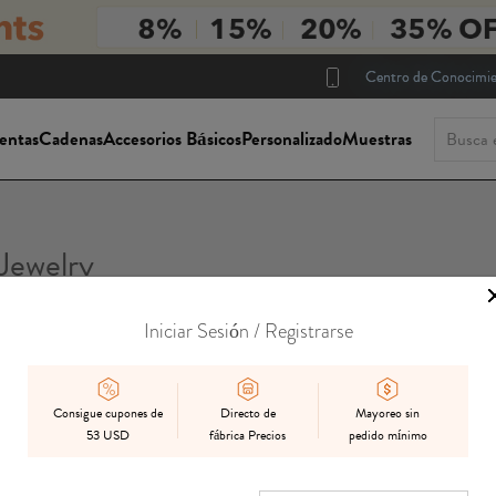
Centro de Conocimi
entas
Cadenas
Accesorios Básicos
Personalizado
Muestras
 Jewelry
Iniciar Sesión / Registrarse
Consigue cupones de
Directo de
Mayoreo sin
53 USD
fábrica Precios
pedido mínimo