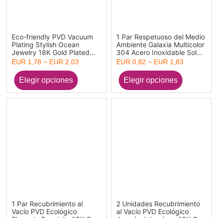
Eco-friendly PVD Vacuum
1 Par Respetuoso del Medio
Plating Stylish Ocean
Ambiente Galaxia Multicolor
Jewelry 18K Gold Plated
304 Acero Inoxidable Sol
304 Stainless Steel Fish
Hélice Pendientes de Poste
EUR 1,78 ~ EUR 2,03
EUR 0,82 ~ EUR 1,83
Animal 3D Hoop Earrings
de Oreja
For Women Gift
1 Par Recubrimiento al
2 Unidades Recubrimiento
Vacío PVD Ecológico
al Vacío PVD Ecológico