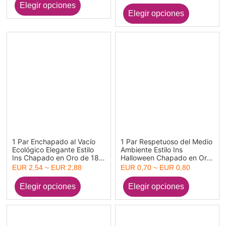
Pendientes Para Mujeres
Pendientes Para Mujeres
Aniversario
Día de San Valentín
1 Par Enchapado al Vacío
1 Par Respetuoso del Medio
Ecológico Elegante Estilo
Ambiente Estilo Ins
Ins Chapado en Oro de 18K
Halloween Chapado en Oro
304 Acero Inoxidable
de 18K 304 Acero
EUR 2,54 ~ EUR 2,88
EUR 0,70 ~ EUR 0,80
Bowknot Corazón
Inoxidable Cráneo Cara de
Pendientes Para Mujeres
fantasma Hueco Pendientes
Fiesta
Unisexo Víspera de Todos
los Santos