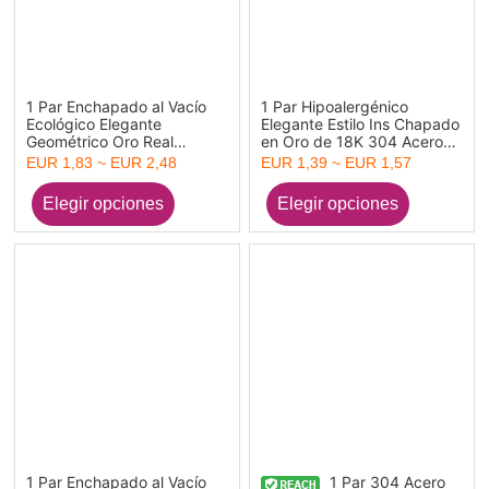
1 Par Enchapado al Vacío
1 Par Hipoalergénico
Ecológico Elegante
Elegante Estilo Ins Chapado
Geométrico Oro Real
en Oro de 18K 304 Acero
Chapado 316L Acero
Inoxidable Torcido Anillo
EUR 1,83 ~ EUR 2,48
EUR 1,39 ~ EUR 1,57
Inoxidable Óvalo Aretes de
Aretes de Aro Para Mujeres
Aro Para Mujeres
Fiesta
1 Par Enchapado al Vacío
1 Par 304 Acero