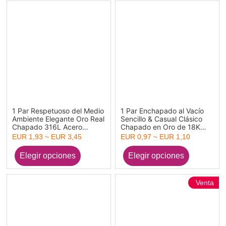
1 Par Respetuoso del Medio
1 Par Enchapado al Vacío
Ambiente Elegante Oro Real
Sencillo & Casual Clásico
Chapado 316L Acero
Chapado en Oro de 18K
Inoxidable Flor Pendientes
304 Acero Inoxidable Flor
EUR 1,93 ~ EUR 3,45
EUR 0,97 ~ EUR 1,10
Para Mujeres
Pendientes Para Mujeres
Fiesta
Venta