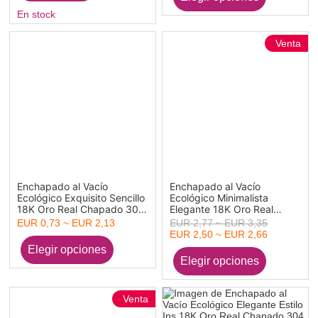
En stock
Venta
Enchapado al Vacío
Enchapado al Vacío
Ecológico Exquisito Sencillo
Ecológico Minimalista
18K Oro Real Chapado 304
Elegante 18K Oro Real
Acero Inoxidable Corazón
Chapado 304 Acero
EUR 0,73 ~ EUR 2,13
EUR 2,77 ~ EUR 3,35
Óvalo Aretes de Aro Para
Inoxidable Forma de C
EUR 2,50 ~ EUR 2,66
Mujeres Fiesta 1 Par
Tejido con Textura Aretes
de Aro Para Mujeres Fiesta
1 Par
Venta