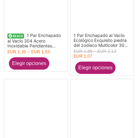
1 Par Enchapado
1 Par Enchapado al Vacío
Ecológico Exquisito piedra
al Vacío 304 Acero
del zodíaco Multicolor 304
Inoxidable Pendientes
Acero Inoxidable y
Chapado en Oro de 18K
EUR 1,88 ~ EUR 2,13
EUR 1,35 ~ EUR 1,53
Diamantes de Imitación
Flor Hoja Con Tapones
EUR 1,07
Triángulo Pendientes Para
Mujeres Cumpleaños