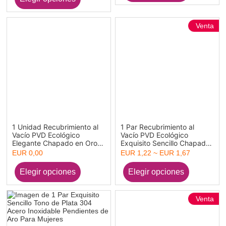
Mujeres Regalo
Venta
1 Unidad Recubrimiento al
1 Par Recubrimiento al
Vacío PVD Ecológico
Vacío PVD Ecológico
Elegante Chapado en Oro
Exquisito Sencillo Chapado
de 18K 304 Acero
en Oro de 18K 304 Acero
EUR 0,00
EUR 1,22 ~ EUR 1,67
Inoxidable Pendientes de
Inoxidable Pendientes de
Poste de Oreja Para
Aro Para Mujeres
Mujeres Día de San Valentín
Venta