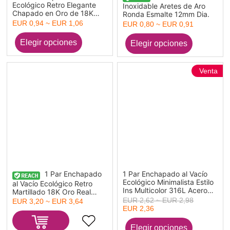
Ecológico Retro Elegante
Inoxidable Aretes de Aro
Chapado en Oro de 18K
Ronda Esmalte 12mm Dia.
304 Acero Inoxidable
EUR 0,94 ~ EUR 1,06
EUR 0,80 ~ EUR 0,91
Serpiente Pendientes Para
Mujeres Cumpleaños
Venta
1 Par Enchapado
1 Par Enchapado al Vacío
Ecológico Minimalista Estilo
al Vacío Ecológico Retro
Ins Multicolor 316L Acero
Martillado 18K Oro Real
Inoxidable Grano de Arroz
Chapado 304 Acero
EUR 2,62 ~ EUR 2,98
EUR 3,20 ~ EUR 3,64
Gota Pendientes Para
Inoxidable Óvalo
EUR 2,36
Mujeres Regalo de Mayoría
Pendientes Para Mujeres
de Edad
Fiesta 2.5cm x 1.2cm