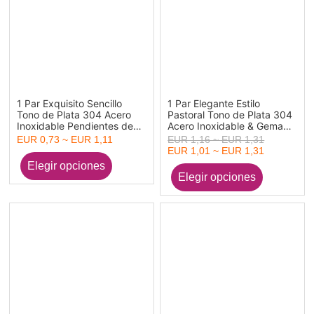
1 Par Exquisito Sencillo
1 Par Elegante Estilo
Tono de Plata 304 Acero
Pastoral Tono de Plata 304
Inoxidable Pendientes de
Acero Inoxidable & Gema
Aro Para Mujeres
Irregular Con Cuentas Clip
EUR 0,73 ~ EUR 1,11
EUR 1,16 ~ EUR 1,31
de oreja Para Mujeres
EUR 1,01 ~ EUR 1,31
4.5cm x 0.7cm