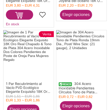
Elegante Exquisito 18K Oro
Joyería del océano 18K Oro
Real Chapado Blanco Acero
Real Chapado 304 Acero
EUR 3,80 ~ EUR 4,31
EUR 2,20 ~ EUR 2,70
Inoxidable 304 & Perla
Inoxidable & Circón Artificial
Natural Hoja Pendientes
Pendientes de Aro Para
Para Mujeres Regalo 6.6cm
Mujeres Regalo Tamaño del
x 2.3cm, Tamaño del
Poste/Cable: 1mm(18
Poste/Cable: 0.7mm(21
En stock
gauge)
gauge)
Venta
1 Par Recubrimiento al
304 Acero
Vacío PVD Ecológico
Inoxidable Pendientes
Elegante Exquisito 18K Oro
Círculos Tono de Plata
Real Chapado & Tono de
Ronda 19mm Dia., Post/
EUR 1,51 ~ EUR 1,86
EUR 0,72 ~ EUR 0,82
Plata 304 Acero Inoxidable
Wire Size: (21 gauge), 2
EUR 1,33 ~ EUR 1,86
Dos Colores Pendientes de
Unidades
Poste de Oreja Para