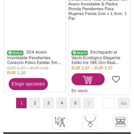
304 Acero
Enchapado al
Inoxidable Pendientes
Vacío Ecológico Elegante
Corazón Polvo Estelar 5mm
Estilo Ins 18K Oro Real
x 5mm, Post/ Wire Size: (20
Chapado 304 Acero
EUR 1,37 ~ EUR 1,56
EUR 2,97 ~ EUR 3,37
gauge), 10 Unidades
Inoxidable & Piedra Ronda
EUR 1,16
Pendientes Para Mujeres
Fiesta 2cm x 1.5cm, 1 Par
En stock
1
2
3
4
5
Go