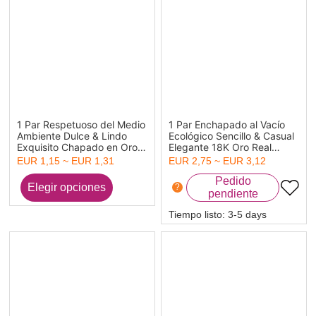
1 Par Respetuoso del Medio
1 Par Enchapado al Vacío
Ambiente Dulce & Lindo
Ecológico Sencillo & Casual
Exquisito Chapado en Oro
Elegante 18K Oro Real
de 18K Multicolor 304
Chapado 304 Acero
EUR 1,15 ~ EUR 1,31
EUR 2,75 ~ EUR 3,12
Acero Inoxidable & Concha
Inoxidable Panícula Borla
Flor Pendientes Para
Pendientes Para Mujeres
?
Mujeres Fiesta
Fiesta 8.2cm
Tiempo listo:
3-5 days