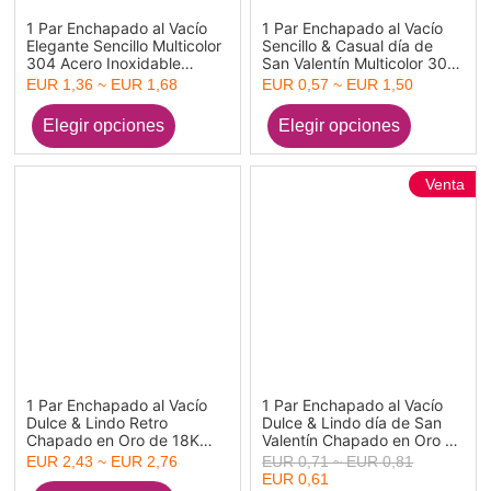
1 Par Enchapado al Vacío
1 Par Enchapado al Vacío
Elegante Sencillo Multicolor
Sencillo & Casual día de
304 Acero Inoxidable
San Valentín Multicolor 304
Panícula Gota Pendientes
Acero Inoxidable Corazón
EUR 1,36 ~ EUR 1,68
EUR 0,57 ~ EUR 1,50
Para Mujeres Fiesta
Llana Pendientes Para
Mujeres Día de San Valentín
Venta
1 Par Enchapado al Vacío
1 Par Enchapado al Vacío
Dulce & Lindo Retro
Dulce & Lindo día de San
Chapado en Oro de 18K
Valentín Chapado en Oro de
Multicolor 304 Acero
18K Multicolor 304 Acero
EUR 2,43 ~ EUR 2,76
EUR 0,71 ~ EUR 0,81
Inoxidable Flor Esmalte
Inoxidable Corazón Esmalte
EUR 0,61