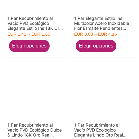
1 Par Recubrimiento al
1 Par Elegante Estilo Ins
Vacío PVD Ecológico
Multicolor Acero Inoxidable
Elegante Estilo Ins 18K Oro
Flor Esmalte Pendientes
Real Chapado Acero
Para Mujeres 3.7cm x
EUR 1,41 ~ EUR 1,60
EUR 3,08 ~ EUR 4,16
Inoxidable Forma de C
3.4cm
Imitación de perla Aretes de
Aro Para Mujeres
1 Par Recubrimiento al
1 Par Recubrimiento al
Vacío PVD Ecológico Dulce
Vacío PVD Ecológico
& Lindo 18K Oro Real
Elegante Lindo Oro Real