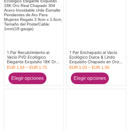
1 Par Recubrimiento al
1 Par Enchapado al Vacío
Vacío PVD Ecológico
Ecológico Dulce & Lindo
Elegante Exquisito 18K Oro
Exquisito Chapado en Oro
Real Chapado 304 Acero
304 Acero Inoxidable &
EUR 1,54 ~ EUR 1,75
EUR 1,03 ~ EUR 1,36
Inoxidable chile Esmalte
Acrílico Imitación de perla
Pendientes de Aro Para
Pendientes de Aro Para
Mujeres Regalo 3.9cm x
Mujeres Regalo
1.6cm, Tamaño del
Poste/Cable: 1mm(18
gauge)