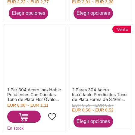
Chapado Acero Inoxidable
Chapado Acero Inoxidable
EUR 2,22 ~ EUR 2,77
EUR 2,91 ~ EUR 3,30
Pendientes Para Mujeres
Cereza Pendientes Para
Mujeres 17mm
Venta
1 Par 304 Acero Inoxidable
2 Pares 304 Acero
Pendientes Con Cuentas
Inoxidable Pendientes Tono
Tono de Plata Flor Óvalo
de Plata Forma de S 16mm
4.1cm x 1.8cm, Post/ Wire
x 11mm, Post/ Wire Size:
EUR 0,98 ~ EUR 1,11
EUR 0,59 ~ EUR 0,67
Size: (21 gauge)
(20 gauge)
EUR 0,50 ~ EUR 0,52
En stock