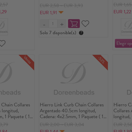
e)
Unidades
2,57
EUR 1,6
EUR 2,58～EUR 3,93
,29
EUR 1,22
EUR 1,91
Solo 7 disponible(s)
?
Venta
-53%
 Chain Collares
Hierro Link Curb Chain Collares
Hierro C
longitud,
Argentado 40.5cm longitud,
Collares
, 1 Paquete ( 12
Cadena: 4x2.5mm, 1 Paquete ( 12
longitud
e)
Unidades/Paquete)
Paquete 
3,79
EUR 2,00～EUR 3,04
EUR 2,5
1,84
EUR 1,44
EUR 1,30