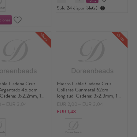
Solo 24 disponible(s)
?
Venta
Venta
able Cadena Cruz
Hierro Cable Cadena Cruz
 Argentado 45.5cm
Collares Gunmetal 62cm
, Cadena: 3x2.2mm, 1
longitud, Cadena: 3x2.3mm, 1
( 12 Unidades/Paquete)
Paquete ( 12 Unidades/Paquete)
0～EUR 3,04
EUR 2,00～EUR 3,04
EUR 1,48