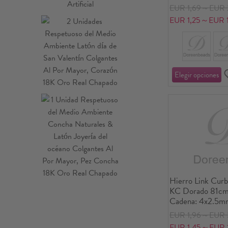
Unidades/Paquet
EUR 1,69～EUR 
EUR 1,25～EUR 1
Hierro Link Curb
KC Dorado 81cm 
Cadena: 4x2.5mm
Unidades/Paquet
EUR 1,96～EUR 
EUR 1,45～EUR 