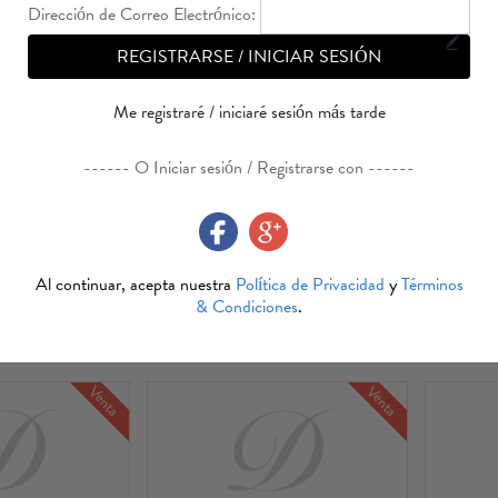
Dirección de Correo Electrónico:
REGISTRARSE / INICIAR SESIÓN
Me registraré / iniciaré sesión más tarde
ecklace
Collar Neck Ring Necklace
------ O Iniciar sesión / Registrarse con ------
Package
En venta
En stock
Mixto
Preorder
Al continuar, acepta nuestra
Política de Privacidad
y
Términos
& Condiciones
.
or:
mejor partido
Fecha Agregada
Precio
Venta
Venta