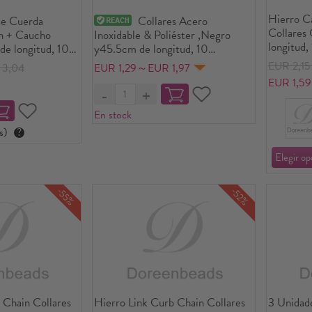
Hierro C
de Cuerda
Collares Acero
Collares
ón + Caucho
Inoxidable & Poliéster ,Negro
longitud,
e longitud, 10
y45.5cm de longitud, 10
Unidades
Unidades
EUR 2,1
3,04
EUR 1,29～EUR 1,97
EUR 1,5
En stock
s)
?
-55%
-52%
 Chain Collares
Hierro Link Curb Chain Collares
3 Unidade