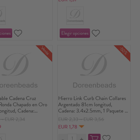
Venta
-50%
able Cadena Cruz
Hierro Link Curb Chain Collares
 Ronda Chapado en Oro
Argentado 81cm longitud,
ongitud, Cadena:
Cadena: 3.4x2.5mm, 1 Paquete (
m, 2 Unidades
12 Unidades/Paquete)
3～EUR 2,34
EUR 2,33～EUR 3,56
9
EUR 1,78