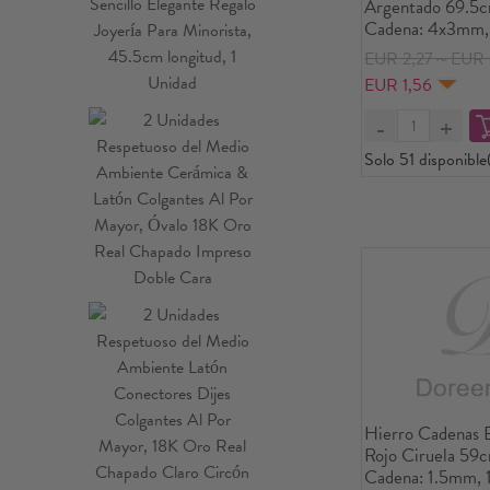
Argentado 69.5c
Cadena: 4x3mm, 
Unidades/Paquet
EUR 2,27～EUR 
EUR 1,56
Solo 51 disponible
Hierro Cadenas B
Rojo Ciruela 59c
Cadena: 1.5mm, 1