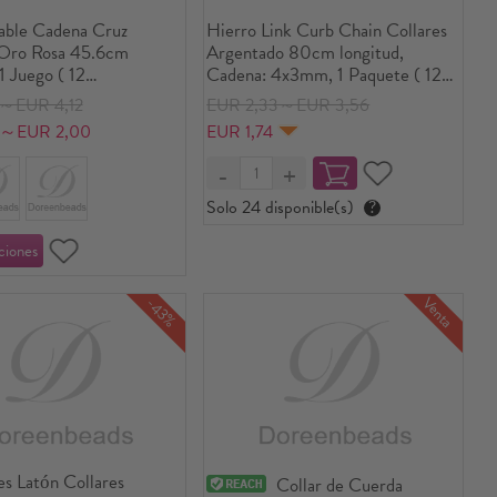
able Cadena Cruz
Hierro Link Curb Chain Collares
 Oro Rosa 45.6cm
Argentado 80cm longitud,
 1 Juego ( 12
Cadena: 4x3mm, 1 Paquete ( 12
/Paquete)
Unidades/Paquete)
5～EUR 4,12
EUR 2,33～EUR 3,56
9～EUR 2,00
EUR 1,74
Solo 24 disponible(s)
?
Venta
-43%
s Latón Collares
Collar de Cuerda