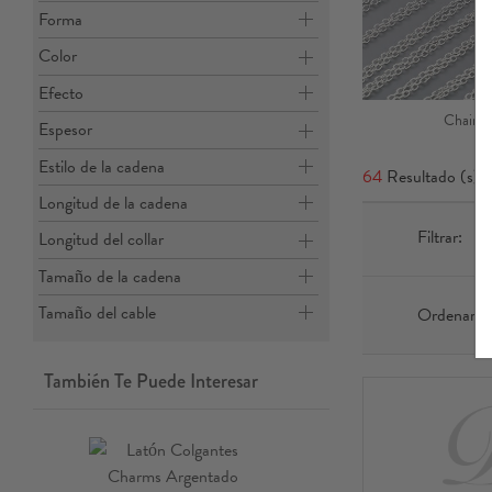
Forma
Color
Efecto
Chain N
Espesor
Estilo de la cadena
64
Resultado (s)
Longitud de la cadena
Filtrar:
Longitud del collar
Tamaño de la cadena
Tamaño del cable
Ordenar p
También Te Puede Interesar