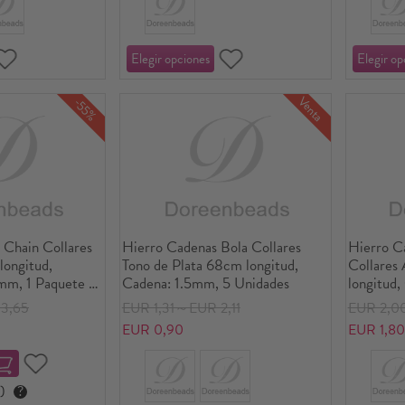
Venta
-55%
 Chain Collares
Hierro Cadenas Bola Collares
Hierro C
longitud,
Tono de Plata 68cm longitud,
Collares
mm, 1 Paquete (
Cadena: 1.5mm, 5 Unidades
longitud
uete)
Paquete 
3,65
EUR 1,31～EUR 2,11
EUR 2,0
EUR 0,90
EUR 1,80
)
?