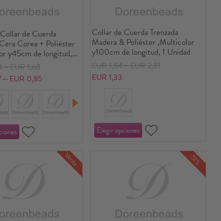
Collar de Cuerda Trenzada
Collar de Cuerda
Madera & Poliéster ,Multicolor
Cera Corea + Poliéster
y100cm de longitud, 1 Unidad
or y45cm de longitud,
des
EUR 1,84～EUR 2,81
8～EUR 1,68
EUR 1,33
7～EUR 0,85
Venta
-51%