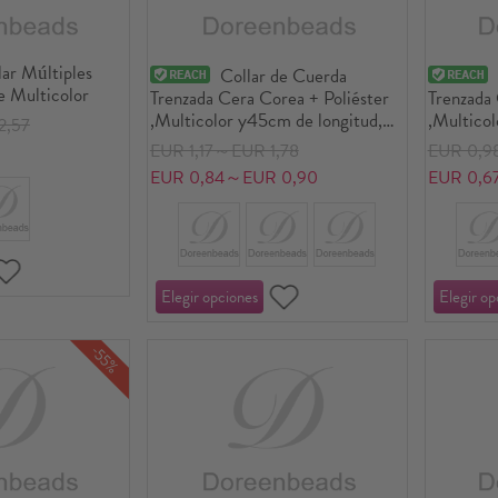
ar Múltiples
Collar de Cuerda
e Multicolor
Trenzada Cera Corea + Poliéster
Trenzada 
,Multicolor y45cm de longitud,
,Multicol
2,57
20 Unidades
20 Unida
EUR 1,17～EUR 1,78
EUR 0,9
EUR 0,84～EUR 0,90
EUR 0,6
-55%