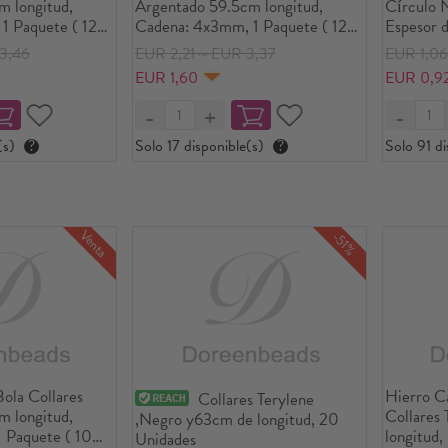
m longitud,
Argentado 59.5cm longitud,
Círculo 
1 Paquete ( 12
Cadena: 4x3mm, 1 Paquete ( 12
Espesor 
e)
Unidades/Paquete)
3,46
EUR 2,21～EUR 3,37
EUR 1,0
EUR 1,60
EUR 0,9
(s)
?
Solo 17 disponible(s)
?
Solo 91 di
Venta
-51%
ola Collares
Hierro C
Collares Terylene
m longitud,
Collares 
,Negro y63cm de longitud, 20
 Paquete ( 10
longitud,
Unidades