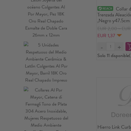
Collar 
Trenzada Aleaci
,Negro y47.5cm d
Unidades
EUR 2,00～EUR 
EUR 1,37
Solo 11 disponible(
Hierro Link Curb