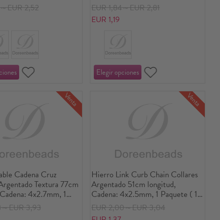
Cadena: 8x3.4mm, 5 Unidades
5～EUR 2,52
EUR 1,84～EUR 2,81
EUR 1,19
Venta
Venta
able Cadena Cruz
Hierro Link Curb Chain Collares
 Argentado Textura 77cm
Argentado 51cm longitud,
, Cadena: 4x2.7mm, 1
Cadena: 4x2.5mm, 1 Paquete ( 12
( 12 Unidades/Paquete)
Unidades/Paquete)
8～EUR 3,93
EUR 2,00～EUR 3,04
EUR 1,37