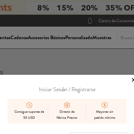
Centro de Conocimi
entas
Cadenas
Accesorios Básicos
Personalizado
Muestras
s
Iniciar Sesión / Registrarse
Consigue cupones de
Directo de
Mayoreo sin
53 USD
fábrica Precios
pedido mínimo