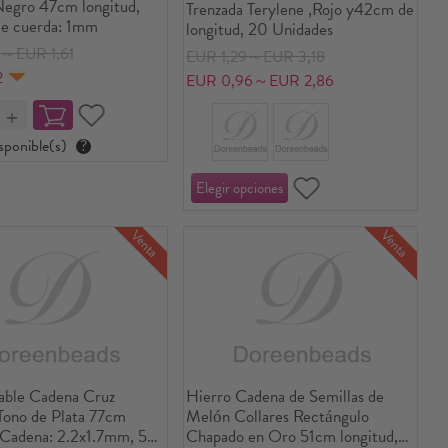
Negro 47cm longitud,
Trenzada Terylene ,Rojo y42cm de
de cuerda: 1mm
longitud, 20 Unidades
6～EUR 1,61
EUR 1,29～EUR 3,18
2
EUR 0,96～EUR 2,86
sponible(s)
?
Venta
Venta
able Cadena Cruz
Hierro Cadena de Semillas de
Tono de Plata 77cm
Melón Collares Rectángulo
 Cadena: 2.2x1.7mm, 5
Chapado en Oro 51cm longitud,