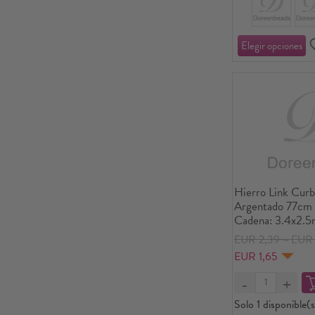
Hierro Link Curb
Argentado 77cm 
Cadena: 3.4x2.5
12 Unidades/Paq
EUR 2,39～EUR 
EUR 1,65
Solo 1 disponible(s