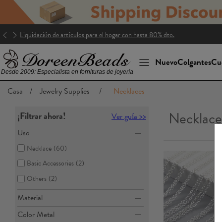
Liquidación de artículos para el hogar con hasta 80% dto.
Nuevo
Colgantes
Cu
Desde 2009: Especialista en fornituras de joyería
Casa
/
Jewelry Supplies
/
Necklaces
Necklace
¡Filtrar ahora!
Ver guía >>
Uso
Necklace
(60)
Basic Accessories
(2)
Others
(2)
Material
Color Metal