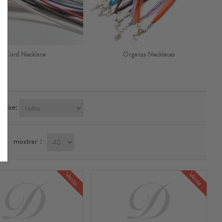
Cord Necklace
Organza Necklaces
 Size:
mostrar：
Venta
Venta