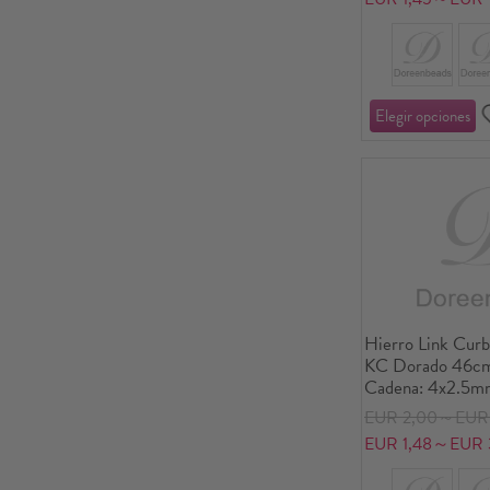
Hierro Link Curb
KC Dorado 46cm 
Cadena: 4x2.5mm
Unidades/Paquet
EUR 2,00～EUR 
EUR 1,48～EUR 