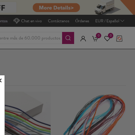
entos
Chat en vivo
Contáctenos
Órdenes
EUR / Español
0
0