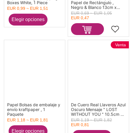
Boxes White, 1 Piece
Papel de Rectángulo ,
Negro & Blanco 13cm x
EUR 0,99 ~ EUR 1,51
12.5cm x 6cm , 1 Unidad
EUR 0,69 ~ EUR 1,05
EUR 0,47
Venta
Papel Bolsas de embalaje y
De Cuero Real Llaveros Azul
envío kraftpaper , 1
Oscuro Mensaje " LOST
Paquete
WITHOUT YOU " 10.5cm x
2cm, 1 Unidad
EUR 1,18 ~ EUR 1,81
EUR 1,19 ~ EUR 1,82
EUR 0,81