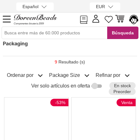
Español
EUR
Componentes bisutería 2009
Packaging
9
Resultado (s)
Ordenar por
Refinar por
Package Size
En stock
Ver solo artículos en oferta
Preorder
-53%
Venta