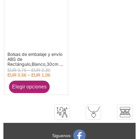
Bolsas de embalaje y envío
ABS de
Rectángulo,Blanco,30cm x
6cm 100 Unidades
EUR 0,76 ~ EUR 2,30
EUR 0,56 ~ EUR 1,06
Siguenos: