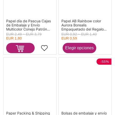
Papel día de Pascua Cajas
Papel AB Rainbow color
de Embalaje y Envío
Aurora Borealis
Multicolor Conejo Patrón
Empaquetado del Regalo
10.5cm x 7cm x 5cm 1
Rectángulo " Muchas
EUR 2,49 ~ EUR 3,79
EUR 0,92 ~ EUR 1,40
Juego
Gracias " 9cm x 5cm 1
EUR 1,80
EUR 0,59
Paquete (Aprox
50PCs/Paquete)
-55%
Paper Packing & Shipping
Bolsas de embalaje y envío