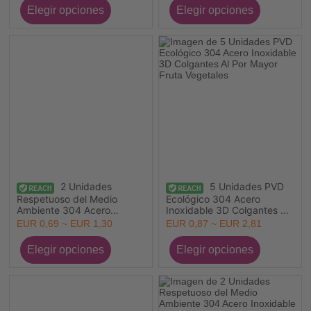
Impreso 21mm x 12mm
18K Multicolor Ronda Disco
Animales Marinos Impreso
19mm x 14mm
2 Unidades
5 Unidades PVD
Respetuoso del Medio
Ecológico 304 Acero
Ambiente 304 Acero
Inoxidable 3D Colgantes Al
Inoxidable día de San
Por Mayor Fruta Vegetales
EUR 0,69 ~ EUR 1,30
EUR 0,87 ~ EUR 2,81
Valentín Conectores Dijes
Colgantes Al Por Mayor
Multicolor Corazón