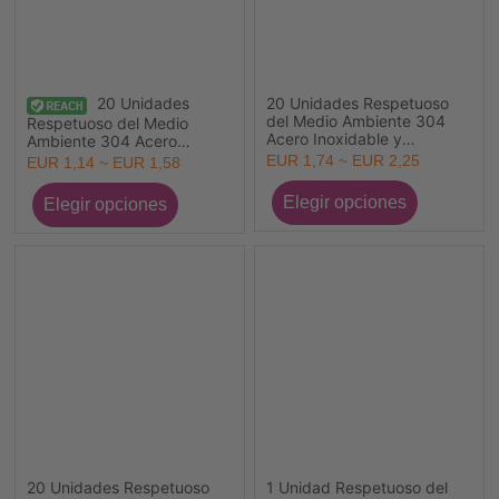
20 Unidades
20 Unidades Respetuoso
del Medio Ambiente 304
Respetuoso del Medio
Acero Inoxidable y
Ambiente 304 Acero
Diamantes de Imitación
Inoxidable y Diamantes de
EUR 1,74 ~ EUR 2,25
EUR 1,14 ~ EUR 1,58
Piedra de Nacimiento
Imitación Piedra de
Cuentas Rondelle Al Por
Nacimiento Cuentas
Mayor Chapado en Oro de
Rondelle Al Por Mayor Tono
18K 10mm Diámetro
de Plata 10mm Diámetro
20 Unidades Respetuoso
1 Unidad Respetuoso del