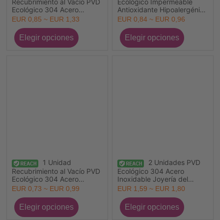
Recubrimiento al Vacío PVD
Ecológico Impermeable
Ecológico 304 Acero
Antioxidante Hipoalergénico
Inoxidable Colgantes
304 Acero Inoxidable
EUR 0,85 ~ EUR 1,33
EUR 0,84 ~ EUR 0,96
Capirotazos de Flip-flop
Joyería del océano
14K Oro Real Chapado
Colgantes Al Por Mayor 18K
Multicolor (Apta Esmalte
Oro Real Chapado Esmalte
Cangrejo
Estrella de mar 17.5mm x
17mm
1 Unidad
2 Unidades PVD
Recubrimiento al Vacío PVD
Ecológico 304 Acero
Ecológico 304 Acero
Inoxidable Joyería del
Inoxidable Colgantes 18K
océano Colgantes Al Por
EUR 0,73 ~ EUR 0,99
EUR 1,59 ~ EUR 1,80
Oro Real Chapado Micro
Mayor Chapado en Oro de
Pave Claro Circón Artificial
18K Estrella de mar Cola de
pescado Micro Pave
Multicolor Rhinestone