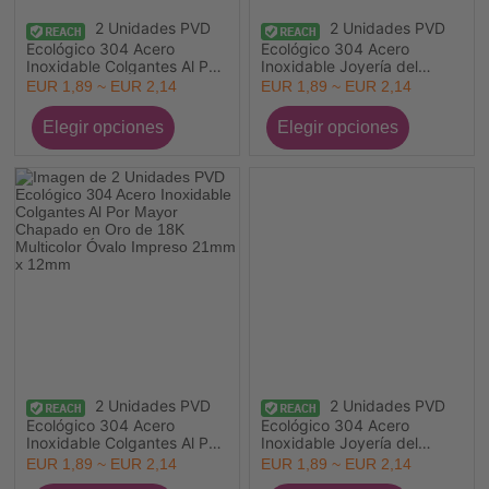
2 Unidades PVD
2 Unidades PVD
Ecológico 304 Acero
Ecológico 304 Acero
Inoxidable Colgantes Al Por
Inoxidable Joyería del
Mayor Chapado en Oro de
océano Colgantes Al Por
EUR 1,89 ~ EUR 2,14
EUR 1,89 ~ EUR 2,14
18K Multicolor Cuadrado
Mayor Chapado en Oro de
Mascota Impreso 19mm x
18K Multicolor Gota
14mm
Animales Marinos Impreso
21mm x 12mm
2 Unidades PVD
2 Unidades PVD
Ecológico 304 Acero
Ecológico 304 Acero
Inoxidable Colgantes Al Por
Inoxidable Joyería del
Mayor Chapado en Oro de
océano Colgantes Al Por
EUR 1,89 ~ EUR 2,14
EUR 1,89 ~ EUR 2,14
18K Multicolor Óvalo
Mayor Chapado en Oro de