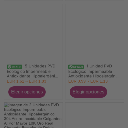
5 Unidades PVD
1 Unidad PVD
Ecológico Impermeable
Ecológico Impermeable
Antioxidante Hipoalergénico
Antioxidante Hipoalergénico
304 Acero Inoxidable y
304 Acero Inoxidable &
EUR 1,61 ~ EUR 1,83
EUR 0,99 ~ EUR 1,13
Diamantes de Imitación
Resina Colgantes Al Por
Colgantes Al Por Mayor 18K
Mayor 18K Oro Real
Oro Real Chapado Mini
Chapado Flor 4cm x 3.9cm