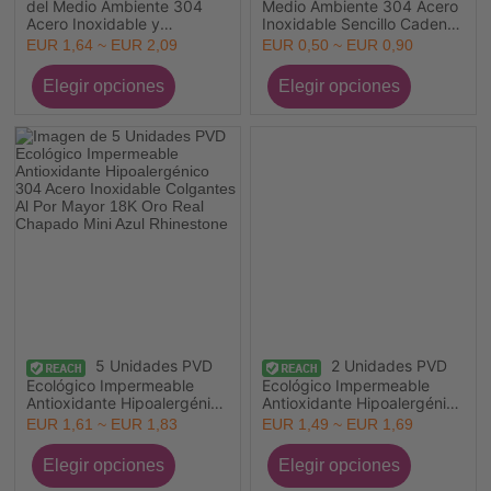
del Medio Ambiente 304
Medio Ambiente 304 Acero
Acero Inoxidable y
Inoxidable Sencillo Cadenas
Diamantes de Imitación
de Curb Collar
EUR 1,64 ~ EUR 2,09
EUR 0,50 ~ EUR 0,90
Piedra de Nacimiento
Semiacabado para la
Cuentas Rondelle Al Por
Fabricación de Joyería
Mayor Chapado en Oro de
Hecha a Mano DIY Al Por
18K 8mm Diámetro
Mayor Multicolor 45cm +
5cm longitud, Tamaño de la
Cadena: 3mm
5 Unidades PVD
2 Unidades PVD
Ecológico Impermeable
Ecológico Impermeable
Antioxidante Hipoalergénico
Antioxidante Hipoalergénico
304 Acero Inoxidable
304 Acero Inoxidable
EUR 1,61 ~ EUR 1,83
EUR 1,49 ~ EUR 1,69
Colgantes Al Por Mayor 18K
Colgantes Al Por Mayor 18K
Oro Real Chapado Mini Azul
Oro Real Chapado
Rhinestone