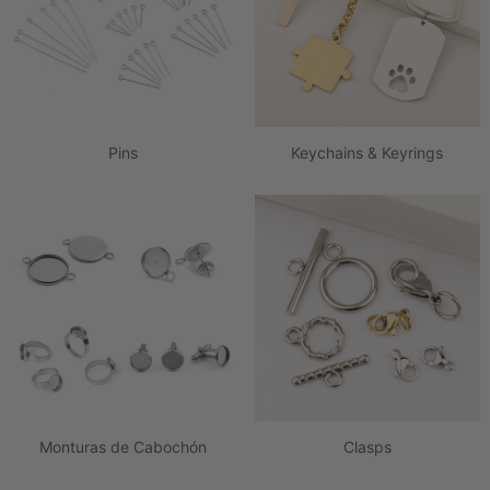
Pins
Keychains & Keyrings
Monturas de Cabochón
Clasps