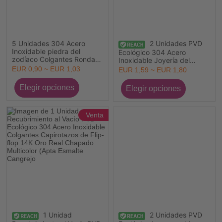
5 Unidades 304 Acero
2 Unidades PVD
Inoxidable piedra del
Ecológico 304 Acero
zodíaco Colgantes Ronda
Inoxidable Joyería del
Chapado en Oro 9mm x
océano Colgantes Al Por
EUR 0,90 ~ EUR 1,03
EUR 1,59 ~ EUR 1,80
6mm
Mayor Chapado en Oro de
18K Tortuga Cangrejo Micro
Pave Multicolor Rhinestone
Venta
1 Unidad
2 Unidades PVD