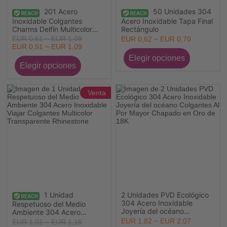
201 Acero
50 Unidades 304
Inoxidable Colgantes
Acero Inoxidable Tapa Final
Charms Delfín Multicolor
Rectángulo
Cola de pescado Hueco 3
EUR 0,61 ~ EUR 1,09
EUR 0,62 ~ EUR 0,70
Unidades
EUR 0,51 ~ EUR 1,09
Venta
1 Unidad
2 Unidades PVD Ecológico
304 Acero Inoxidable
Respetuoso del Medio
Joyería del océano
Ambiente 304 Acero
Colgantes Al Por Mayor
Inoxidable Viajar Colgantes
EUR 1,82 ~ EUR 2,07
EUR 1,01 ~ EUR 1,16