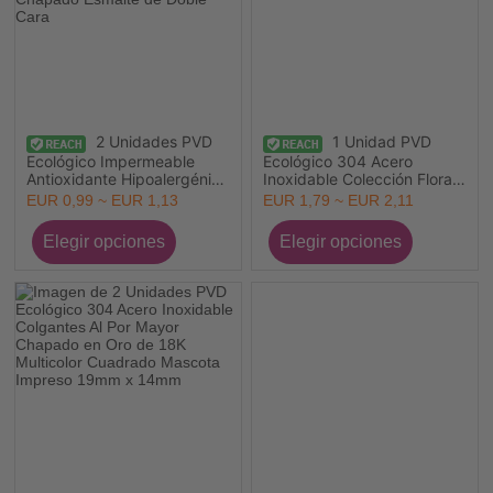
2 Unidades PVD
1 Unidad PVD
Ecológico Impermeable
Ecológico 304 Acero
Antioxidante Hipoalergénico
Inoxidable Colección Flora
304 Acero Inoxidable
Colgantes Al Por Mayor
EUR 0,99 ~ EUR 1,13
EUR 1,79 ~ EUR 2,11
Colgantes Al Por Mayor 18K
Chapado en Oro de 18K
Oro Real Chapado Esmalte
Flor Giratorio Multicolor
de Doble Cara
Circón Artificial