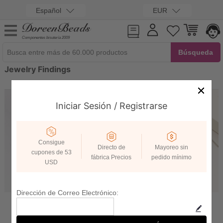
Español
EUR
Componentes bisutería 2009
Jewelry Findings
Iniciar Sesión / Registrarse
Consigue
Directo de
Mayoreo sin
cupones de 53
fábrica Precios
pedido mínimo
USD
Dirección de Correo Electrónico:
Pendants/Charms
Earring Accessories