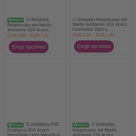
2 Unidades
2 Unidades Respetuoso del
Medio Ambiente 304 Acero
Respetuoso del Medio
Inoxidable Dijes y
Ambiente 304 Acero
Colgantes a Clip para Joyas
Inoxidable Dijes y
EUR 1,24 ~ EUR 1,41
EUR 0,89 ~ EUR 1,41
de Bikini de Playa Al Por
Colgantes a Clip para Joyas
Mayor Chapado en Oro
de Bikini de Playa Al Por
Cadena de Enlace
Mayor Multicolor Cadena de
Enlace
5 Unidades PVD
3 Unidades
Ecológico 304 Acero
Respetuoso del Medio
Inoxidable Letra Mayúscula
Ambiente 316 Acero