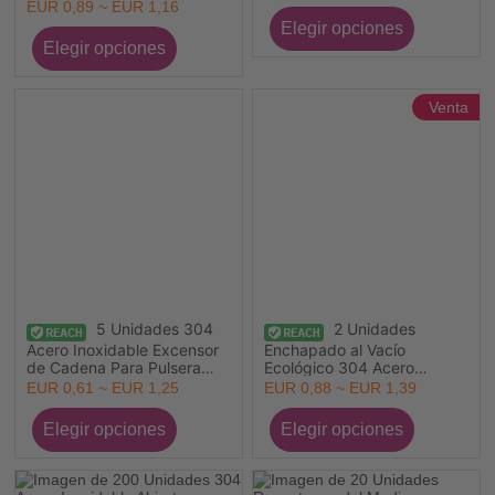
Chapado en Oro de 18K
Multicolor Transparente
EUR 0,89 ~ EUR 1,16
Rhinestone
Venta
5 Unidades 304
2 Unidades
Acero Inoxidable Excensor
Enchapado al Vacío
de Cadena Para Pulsera
Ecológico 304 Acero
Collar Joyería Con Broche
Inoxidable Joyería del
EUR 0,61 ~ EUR 1,25
EUR 0,88 ~ EUR 1,39
de Langosta
océano Colgantes Tortuga
Chapado en Oro Estrella de
Mar