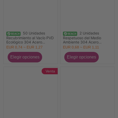
50 Unidades
2 Unidades
Recubrimiento al Vacío PVD
Respetuoso del Medio
Ecológico 304 Acero
Ambiente 304 Acero
Inoxidable Abierto Argollas
Inoxidable Viajar Colgantes
EUR 0,74 ~ EUR 1,27
EUR 0,68 ~ EUR 1,11
Chapado en Oro de 18K
Multicolor Maleta con
Ronda
Ruedas
Venta