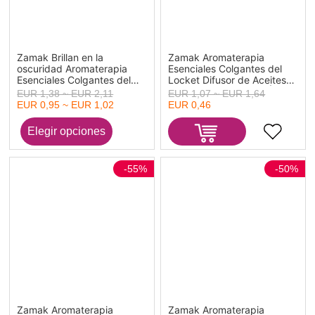
Zamak Brillan en la
Zamak Aromaterapia
oscuridad Aromaterapia
Esenciales Colgantes del
Esenciales Colgantes del
Locket Difusor de Aceites
Locket Difusor de Aceites
Ronda Tono de Plata Árbol
EUR 1,38 ~ EUR 2,11
EUR 1,07 ~ EUR 1,64
Ronda Tono de Plata Verde
Navideño Navidad Tallado
EUR 0,95 ~ EUR 1,02
EUR 0,46
Universo Galaxia Tallado
Base Camafeo (Apta
Puede Abrir (Apta 24mm)
30mm) 44mm x 32mm, 1
39mm x 27mm, 1 Unidad
Unidad
-55%
-50%
Zamak Aromaterapia
Zamak Aromaterapia