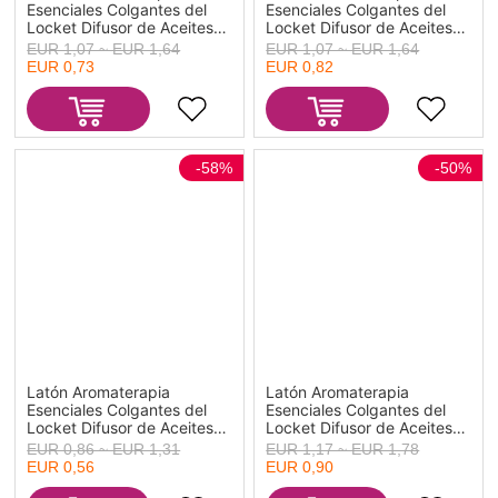
Esenciales Colgantes del
Esenciales Colgantes del
Locket Difusor de Aceites
Locket Difusor de Aceites
Ronda Tono de Plata Papá
Ronda Plata Antigua
EUR 1,07 ~ EUR 1,64
EUR 1,07 ~ EUR 1,64
Noel Navidad Tallado Base
Corazón Tallado Base
EUR 0,73
EUR 0,82
Camafeo (Apta 30mm)
Camafeo (Apta 25mm)
44mm x 32mm, 1 Unidad
55mm x 27mm, 1 Unidad
-58%
-50%
Latón Aromaterapia
Latón Aromaterapia
Esenciales Colgantes del
Esenciales Colgantes del
Locket Difusor de Aceites
Locket Difusor de Aceites
Pájaro Tono de Plata Flor
Ronda Plata Antigua
EUR 0,86 ~ EUR 1,31
EUR 1,17 ~ EUR 1,78
Base Camafeo (Apta
Filigrana Tallado Base
EUR 0,56
EUR 0,90
23mm) 39mm x 27mm, 1
Camafeo (Apta 29mm)