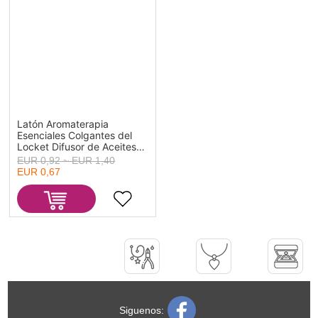
Latón Aromaterapia
Esenciales Colgantes del
Locket Difusor de Aceites
Plata Antigua Filigrana
EUR 0,92 ~ EUR 1,40
Rombo Puede Abrir (Apta:
EUR 0,67
14mm) 28mm x19mm -
26mm x18mm, 2 Unidades
Siguenos: