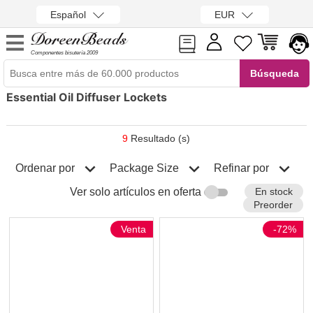
Español
EUR
Componentes bisutería 2009
Essential Oil Diffuser Lockets
9
Resultado (s)
Ordenar por
Refinar por
Package Size
En stock
Ver solo artículos en oferta
Preorder
Venta
-72%