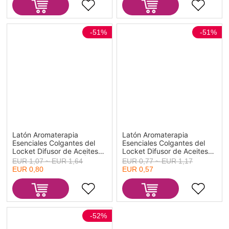
Unidad
52mm x 35mm, 1 Unidad
-51%
-51%
Latón Aromaterapia
Latón Aromaterapia
Esenciales Colgantes del
Esenciales Colgantes del
Locket Difusor de Aceites
Locket Difusor de Aceites
Ronda Plata Antigua Árbol
Ronda Tono de Plata Yoga
EUR 1,07 ~ EUR 1,64
EUR 0,77 ~ EUR 1,17
Tallado Base Camafeo
Tallado Base Camafeo
EUR 0,80
EUR 0,57
(Apta 29mm) 53mm x
Puede Abrir (Apta 24mm)
35mm, 1 Unidad
41mm x 32mm, 1 Unidad
-52%