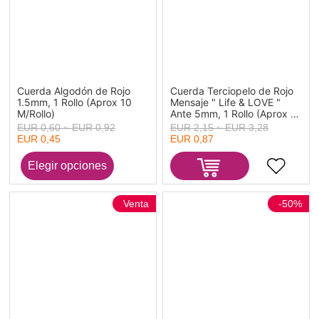
Cuerda Algodón de Rojo
Cuerda Terciopelo de Rojo
1.5mm, 1 Rollo (Aprox 10
Mensaje " Life & LOVE "
M/Rollo)
Ante 5mm, 1 Rollo (Aprox 3
M/Rollo)
EUR 0,60 ~ EUR 0,92
EUR 2,15 ~ EUR 3,28
EUR 0,45
EUR 0,87
Venta
-50%