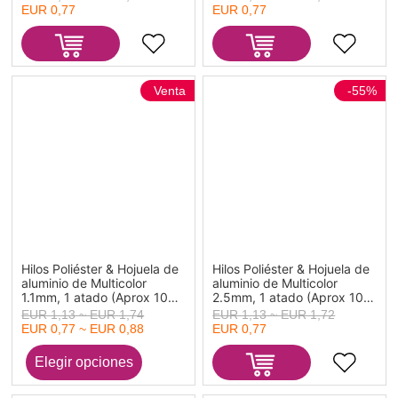
EUR 0,77
EUR 0,77
Venta
-55%
Hilos Poliéster & Hojuela de
Hilos Poliéster & Hojuela de
aluminio de Multicolor
aluminio de Multicolor
1.1mm, 1 atado (Aprox 100
2.5mm, 1 atado (Aprox 100
M/atados)
M/atados)
EUR 1,13 ~ EUR 1,74
EUR 1,13 ~ EUR 1,72
EUR 0,77 ~ EUR 0,88
EUR 0,77