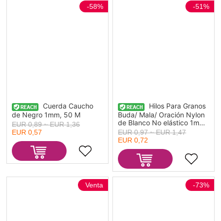
-58%
-51%
Cuerda Caucho
Hilos Para Granos
de Negro 1mm, 50 M
Buda/ Mala/ Oración Nylon
de Blanco No elástico 1mm,
EUR 0,89 ~ EUR 1,36
5 Rollos (Aprox 25 M/Rollo)
EUR 0,97 ~ EUR 1,47
EUR 0,57
EUR 0,72
Venta
-73%