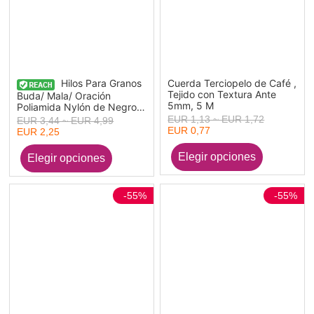
Hilos Para Granos
Cuerda Terciopelo de Café ,
Tejido con Textura Ante
Buda/ Mala/ Oración
5mm, 5 M
Poliamida Nylón de Negro
Elástico 0.8mm, 1 Rollo
EUR 1,13 ~ EUR 1,72
EUR 3,44 ~ EUR 4,99
(Aprox 100 M/Rollo)
EUR 0,77
EUR 2,25
-55%
-55%