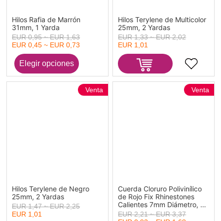
Hilos Rafia de Marrón
Hilos Terylene de Multicolor
31mm, 1 Yarda
25mm, 2 Yardas
EUR 0,95 ~ EUR 1,63
EUR 1,33 ~ EUR 2,02
EUR 0,45 ~ EUR 0,73
EUR 1,01
Venta
Venta
Hilos Terylene de Negro
Cuerda Cloruro Polivinílico
25mm, 2 Yardas
de Rojo Fix Rhinestones
Calientes 7mm Diámetro, 2
EUR 1,47 ~ EUR 2,25
M
EUR 1,01
EUR 2,21 ~ EUR 3,37