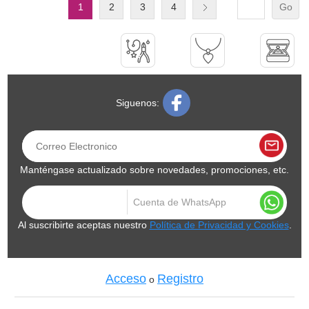
1
2
3
4
Go
Siguenos:
Manténgase actualizado sobre novedades, promociones, etc.
Al suscribirte aceptas nuestro
Política de Privacidad y Cookies
.
Acceso
Registro
o