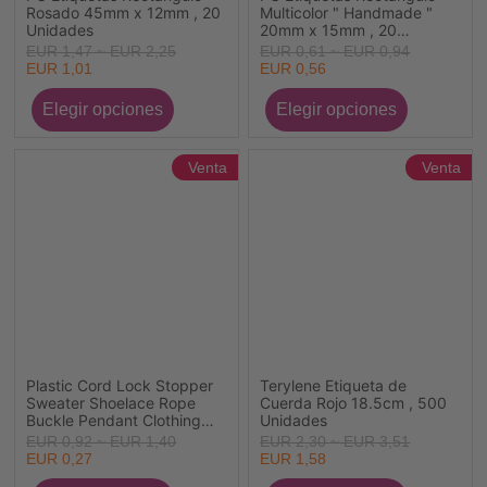
Rosado 45mm x 12mm , 20
Multicolor " Handmade "
Unidades
20mm x 15mm , 20
Unidades
EUR 1,47 ~ EUR 2,25
EUR 0,61 ~ EUR 0,94
EUR 1,01
EUR 0,56
Venta
Venta
Plastic Cord Lock Stopper
Terylene Etiqueta de
Sweater Shoelace Rope
Cuerda Rojo 18.5cm , 500
Buckle Pendant Clothing
Unidades
Accessories Multicolor
EUR 0,92 ~ EUR 1,40
EUR 2,30 ~ EUR 3,51
14mm x 9mm, 20 Sets
EUR 0,27
EUR 1,58