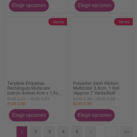
Venta
Venta
Terylene Etiquetas
Polyester Satin Ribbon
Rectángulo Multicolor
Multicolor 3.8cm, 1 Roll
patrón Animal 4cm x 1.5cm
(Approx 7 Yards/Roll)
, 100 Unidades
EUR 1,23 ~ EUR 1,87
EUR 2,33 ~ EUR 3,56
EUR 0,90
EUR 0,99
1
2
3
4
5
Go