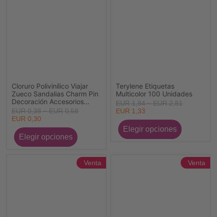
Cloruro Polivinílico Viajar
Terylene Etiquetas
Zueco Sandalias Charm Pin
Multicolor 100 Unidades
Decoración Accesorios
EUR 1,84 ~ EUR 2,81
Vehículo Multicolor 5
EUR 0,38 ~ EUR 0,58
EUR 1,33
Unidades
EUR 0,30
Venta
Venta