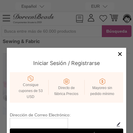
Español
EUR
Componentes bisutería 2009
Sewing & Fabric
Iniciar Sesión / Registrarse
Consigue
Directo de
Mayoreo sin
cupones de 53
fábrica Precios
pedido mínimo
USD
Dirección de Correo Electrónico:
Ribbon & Bows
Fabric