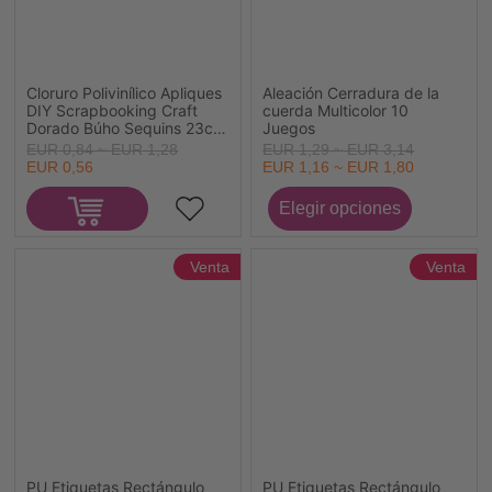
Cloruro Polivinílico Apliques
Aleación Cerradura de la
DIY Scrapbooking Craft
cuerda Multicolor 10
Dorado Búho Sequins 23cm
Juegos
x 18cm, 1 Unidad
EUR 0,84 ~ EUR 1,28
EUR 1,29 ~ EUR 3,14
EUR 0,56
EUR 1,16 ~ EUR 1,80
Venta
Venta
PU Etiquetas Rectángulo
PU Etiquetas Rectángulo