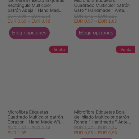
Microfibra Insecto Etiquetas
Microfibra Etiquetas
Rectángulo Multicolor
Cuadrado Multicolor patrón
patrón Abeja " Hand Made
Gato " Handmade " Ante
With Love " Ante 50mm x
25mm x 25mm , 20
EUR 0,98 ~ EUR 1,54
EUR 1,41 ~ EUR 2,25
20mm , 10 Unidades
Unidades
EUR 0,69 ~ EUR 0,78
EUR 0,97 ~ EUR 1,07
Venta
Venta
Microfibra Etiquetas
Microfibra Etiquetas Bola
Cuadrado Multicolor patrón
del hilado Multicolor patrón
Corazón " Hand Made With
Ronda " Handmade " Ante
Love " Ante 25mm x 25mm
25mm , 20 Unidades
EUR 1,53 ~ EUR 2,34
EUR 1,47 ~ EUR 2,34
, 20 Unidades
EUR 1,05
EUR 0,85 ~ EUR 0,96