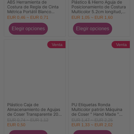
ABS Herramienta de
Plástico & Hierro Aguja de
Costura de Regla de Cinta
Posicionamiento de Costura
Métrica Portátil Blanco
Multicolor 5.2cm longitud, 1
8.3cm x 5.6cm, 1 Unidad
Caja
EUR 0,46 ~ EUR 0,71
EUR 1,05 ~ EUR 1,60
Venta
Venta
Plástico Caja de
PU Etiquetas Ronda
Almacenamiento de Agujas
Multicolor patrón Máquina
de Coser Transparente 20
de Coser " Hand Made "
Unidades
Ante 25mm , 20 Unidades
EUR 0,74 ~ EUR 1,12
EUR 1,47 ~ EUR 2,25
EUR 0,50
EUR 1,33 ~ EUR 2,02