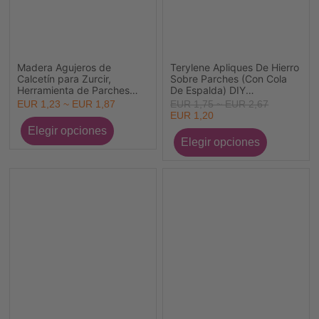
Madera Agujeros de
Terylene Apliques De Hierro
Calcetín para Zurcir,
Sobre Parches (Con Cola
Herramienta de Parches
De Espalda) DIY
para Tejer a Ganchillo Seta
Scrapbooking Craft
EUR 1,23 ~ EUR 1,87
EUR 1,75 ~ EUR 2,67
1 Unidad
Multicolor Corazón Bordado
EUR 1,20
2 Unidades