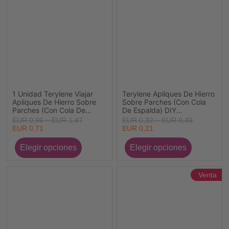
1 Unidad Terylene Viajar
Terylene Apliques De Hierro
Apliques De Hierro Sobre
Sobre Parches (Con Cola
Parches (Con Cola De
De Espalda) DIY
Espalda) DIY Scrapbooking
Scrapbooking Craft
EUR 0,96 ~ EUR 1,47
EUR 0,32 ~ EUR 0,49
Craft Multicolor
Multicolor Flor 1 Unidad
EUR 0,71
EUR 0,21
Venta