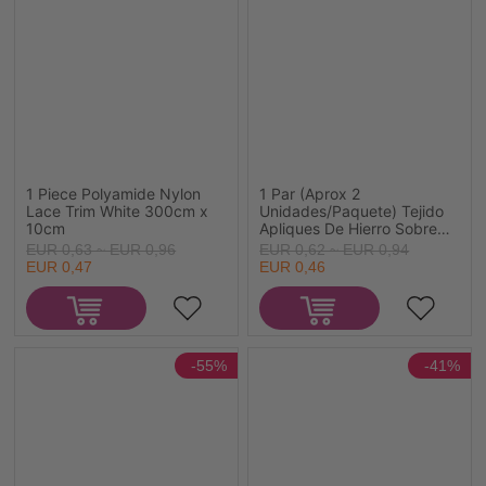
1 Piece Polyamide Nylon
1 Par (Aprox 2
Lace Trim White 300cm x
Unidades/Paquete) Tejido
10cm
Apliques De Hierro Sobre
Parches (Con Cola De
EUR 0,63 ~ EUR 0,96
EUR 0,62 ~ EUR 0,94
Espalda) DIY Scrapbooking
EUR 0,47
EUR 0,46
Craft Azul Oscuro Óvalo
14.2cm x 11.3cm
-55%
-41%