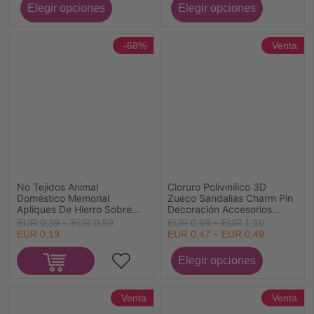
-68%
Venta
No Tejidos Animal
Cloruro Polivinílico 3D
Doméstico Memorial
Zueco Sandalias Charm Pin
Apliques De Hierro Sobre
Decoración Accesorios
Parches (Con Cola De
Dibujos Animados Multicolor
EUR 0,39 ~ EUR 0,59
EUR 0,69 ~ EUR 1,10
Espalda) DIY Scrapbooking
2 Unidades
EUR 0,19
EUR 0,47 ~ EUR 0,49
Craft Negro Garra de Pata
de Perro Bordado 5.1cm x
4.2cm, 2 Unidades
Venta
Venta