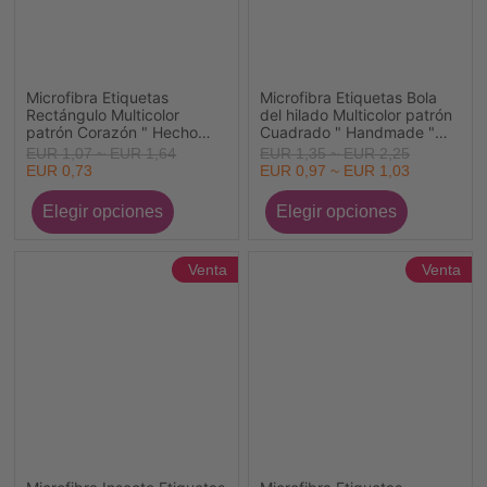
Microfibra Etiquetas
Microfibra Etiquetas Bola
Rectángulo Multicolor
del hilado Multicolor patrón
patrón Corazón " Hecho
Cuadrado " Handmade "
con amor " Ante 50mm x
Ante 25mm x 25mm , 20
EUR 1,07 ~ EUR 1,64
EUR 1,35 ~ EUR 2,25
20mm , 10 Unidades
Unidades
EUR 0,73
EUR 0,97 ~ EUR 1,03
Venta
Venta