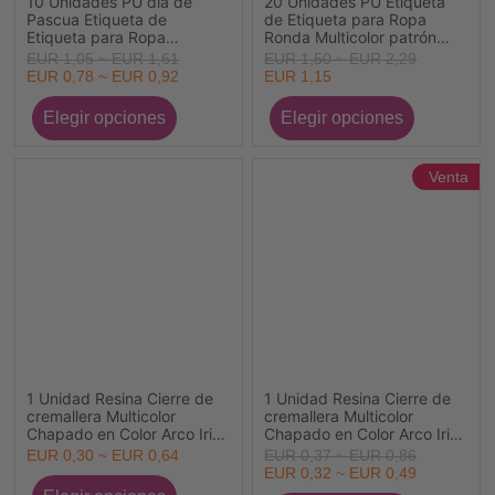
10 Unidades PU día de
20 Unidades PU Etiqueta
Pascua Etiqueta de
de Etiqueta para Ropa
Etiqueta para Ropa
Ronda Multicolor patrón
Rectángulo Multicolor
Mariposa " Hand Made "
EUR 1,05 ~ EUR 1,61
EUR 1,50 ~ EUR 2,29
patrón Conejo " Hand Made
25mm
EUR 0,78 ~ EUR 0,92
EUR 1,15
" 5cm x 2cm
Venta
1 Unidad Resina Cierre de
1 Unidad Resina Cierre de
cremallera Multicolor
cremallera Multicolor
Chapado en Color Arco Iris
Chapado en Color Arco Iris
Corazón
Cuadrado
EUR 0,30 ~ EUR 0,64
EUR 0,37 ~ EUR 0,86
EUR 0,32 ~ EUR 0,49