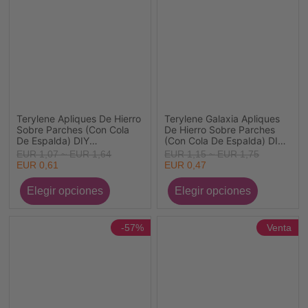
Terylene Apliques De Hierro
Terylene Galaxia Apliques
Sobre Parches (Con Cola
De Hierro Sobre Parches
De Espalda) DIY
(Con Cola De Espalda) DIY
Scrapbooking Craft
Scrapbooking Craft
EUR 1,07 ~ EUR 1,64
EUR 1,15 ~ EUR 1,75
Multicolor Bordado 2
Multicolor Planeta 5
EUR 0,61
EUR 0,47
Unidades
Unidades
-57%
Venta