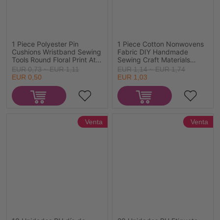
1 Piece Polyester Pin
1 Piece Cotton Nonwovens
Cushions Wristband Sewing
Fabric DIY Handmade
Tools Round Floral Print At
Sewing Craft Materials
Random Color Elastic 6cm
French Gray 100cm x 50cm
EUR 0,73 ~ EUR 1,11
EUR 1,14 ~ EUR 1,74
EUR 0,50
EUR 1,03
Venta
Venta