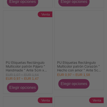
Venta
PU Etiquetas Rectángulo
PU Etiquetas Rectángulo
Multicolor patrón Pájaro "
Multicolor patrón Corazón "
Handmade " Ante 5cm x
Hecho con amor " Ante 5cm
2cm , 10 Unidades
x 2cm , 10 Unidades
EUR 1,07 ~ EUR 1,64
EUR 0,97 ~ EUR 1,58
EUR 0,97 ~ EUR 1,47
Venta
Venta