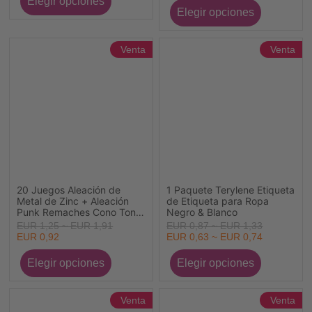
Venta
Venta
20 Juegos Aleación de
1 Paquete Terylene Etiqueta
Metal de Zinc + Aleación
de Etiqueta para Ropa
Punk Remaches Cono Tono
Negro & Blanco
de Plata
EUR 1,25 ~ EUR 1,91
EUR 0,87 ~ EUR 1,33
EUR 0,92
EUR 0,63 ~ EUR 0,74
Venta
Venta