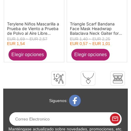
Terylene Niños Mascarilla a
Triangle Scarf Bandana
Prueba de Viento a Prueba
Face Mask Headwrap
de Polvo al Aire Libre
Balaclava Neck Gaiter for
Multicolor 1 Unidad
Men & Women Outdoor
EUR 1,69 ~ EUR 2,57
EUR 1,40 ~ EUR 2,25
Activities
EUR 1,54
EUR 0,57 ~ EUR 1,01
Siguenos:
Manténgase actualizado sobre novedades, promociones, etc.